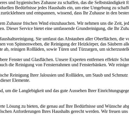
es und hygienisches Zuhause zu schaffen, das die Selbstständigkeit fö
iduellen Bedürfnisse jedes Haushalts ein, um eine Umgebung zu schaffe
 zurücklehnen und entspannen, wissend, dass Ihr Zuhause in den beste
Ihrem Zuhause frischen Wind einzuhauchen. Wir nehmen uns die Zeit, j
. Dieser Service bietet eine umfassende Grundreinigung, die Ihr Zuhau
aushaltsreinigung. Sie umfasst das Abstauben aller Oberflächen, die v
ernen von Spinnenweben, die Reinigung der Heizkörper, das Säubern al
e ab, reinigen Rollläden, sowie Türen und Türzargen, um sicherzustell
ubere Fenster und Glasflächen. Unsere Experten entfernen effektiv S
 auch die Reinigung von Fensterrahmen und Fensterbänken. Wir reinige
che Reinigung Ihrer Jalousien und Rollläden, um Staub und Schmutz z
t dieser Elemente.
nd, um die Langlebigkeit und das gute Aussehen Ihrer Einrichtungsgeg
erte Lösung zu bieten, die genau auf Ihre Bedürfnisse und Wünsche abg
zifischen Anforderungen Ihres Haushalts gerecht werden. Wir freuen un