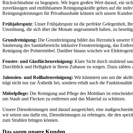
Rücksichtnahme zu begegnen. Wir legen großen Wert darauf, ein sicher
zuverlässigen und einfühlsamen Reinigungskräfte gehen auf die indiv
Reinigungsleistungen für Privathaushalte können sich unsere Kunden
Frühjahrsputz
: Unser Frühjahrsputz ist die perfekte Gelegenheit, 
Unordnung, die sich über die Monate angesammelt haben, zu beseitigen
Grundreinigung:
Die Grundreinigung bildet das Herzstück unserer H
Säuberung des Sanitärbereichs inklusive Fensterreinigung, das Entf
Reinigung der Polstermöbel. Darüber hinaus wischen wir Elektrogerät
Fenster- und Glasflächenreinigung:
Klare Sicht durch strahlend sa
Durchblick und Helligkeit in Ihrem Zuhause zu sorgen. Dazu zählen
Jalousien- und Rollladenreinigung:
Wir kümmern uns um die akribis
trägt nicht nur zur Ästhetik bei, sondern erhält auch die Funktionalitä
Möbelpflege:
Die Reinigung und Pflege des Mobiliars ist entscheide
um Staub und Flecken zu entfernen und das Material zu schützen.
Unsere Dienstleistungen sind darauf ausgerichtet, eine maßgeschneid
wir setzen uns dafür ein, Dienstleistungen zu erbringen, die den spe
zum Strahlen bringen können.
Das sagen unsere Kunden